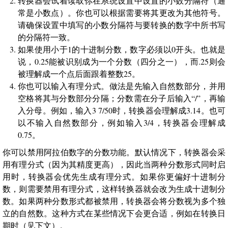
转换器会试着读取你在系统设置中设置的小数分隔符（通
常是小数点）。你也可以根据需要将其更改为其他符号。
请确保设置中填写的小数分隔符与要转换的数字中所书写
的分隔符一致。
如果使用小于1的十进制分数，数字必须以0开头。也就是
说，0.25能被识别成为一个分数（四分之一），而.25则会
被理解成一个点后面跟着整数25。
你也可以输入有理分式。做法是先输入自然数部分，并用
空格将其与分数部分分隔；分数需在分子后输入“/”，再输
入分母。例如，输入3 7/50时，转换器会理解成3.14。也可
以不输入自然数部分，例如输入3/4，转换器会理解成
0.75。
你可以禁用阿拉伯数字的分数功能。默认情况下，转换器会采
用有理分式（因为其精度更高），因此当两种分数形式同时启
用时，转换器会优先生成有理分式。如果你更偏好十进制分
数，则需要禁用有理分式，这样转换器就会改为生成十进制分
数。如果两种分数形式都被禁用，转换器会将分数视为多个独
立的自然数。这种方式在某些情况下会更合适，例如在转换日
期时（见下文）。