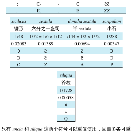
:
Є·
·
Є
ƧƧ
..
E.
.
E
ZZ
sicilicus
sextula
dimidia sextula
scripulum
镰形
六分之一盎司
半 sextula
小石
1/48
1/72 = 1/6 × 1/12
1/144 = 1/2 × 1/72
1/288
0.02083
0.01389
0.00694
0.00347
𐅀
𐆓
𐆔
℈
Ɔ
Ƨ
₴
Э
O
Z
A
P
siliqua
谷粒
1/1728
0.00058
𐆕
»
Q
只有
uncia
和
siliqua
这两个符号可以重复使用，且最多各可重