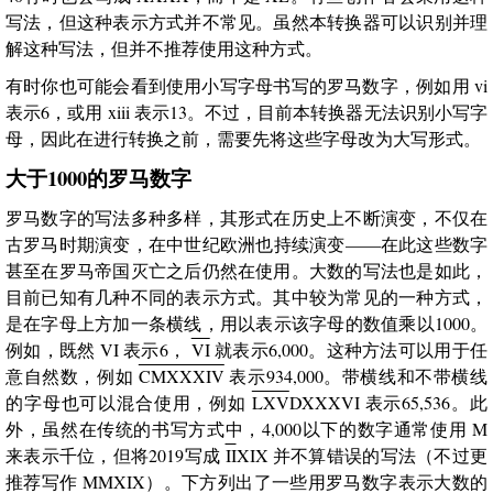
写法，但这种表示方式并不常见。虽然本转换器可以识别并理
解这种写法，但并不推荐使用这种方式。
有时你也可能会看到使用小写字母书写的罗马数字，例如用 vi
表示6，或用 xiii 表示13。不过，目前本转换器无法识别小写字
母，因此在进行转换之前，需要先将这些字母改为大写形式。
大于1000的罗马数字
罗马数字的写法多种多样，其形式在历史上不断演变，不仅在
古罗马时期演变，在中世纪欧洲也持续演变——在此这些数字
甚至在罗马帝国灭亡之后仍然在使用。大数的写法也是如此，
目前已知有几种不同的表示方式。其中较为常见的一种方式，
是在字母上方加一条横线，用以表示该字母的数值乘以1000。
例如，既然 VI 表示6，
VI
就表示6,000。这种方法可以用于任
意自然数，例如
CMXXXIV
表示934,000。带横线和不带横线
的字母也可以混合使用，例如
LXV
DXXXVI 表示65,536。此
外，虽然在传统的书写方式中，4,000以下的数字通常使用 M
来表示千位，但将2019写成
II
XIX 并不算错误的写法（不过更
推荐写作 MMXIX）。下方列出了一些用罗马数字表示大数的