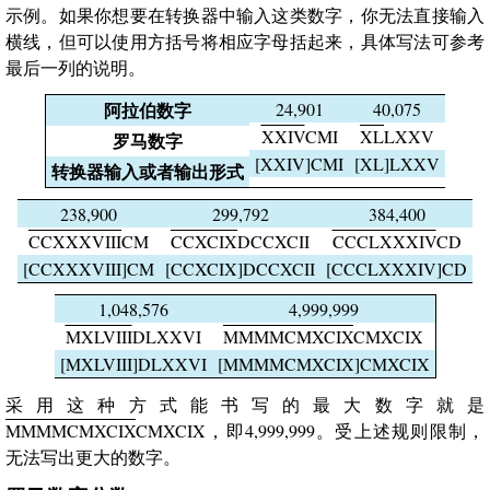
示例。如果你想要在转换器中输入这类数字，你无法直接输入
横线，但可以使用方括号将相应字母括起来，具体写法可参考
最后一列的说明。
阿拉伯数字
24,901
40,075
XXIV
CMI
XL
LXXV
罗马数字
[XXIV]CMI
[XL]LXXV
转换器输入或者输出形式
238,900
299,792
384,400
CCXXXVIII
CM
CCXCIX
DCCXCII
CCCLXXXIV
CD
[CCXXXVIII]CM
[CCXCIX]DCCXCII
[CCCLXXXIV]CD
1,048,576
4,999,999
MXLVIII
DLXXVI
MMMMCMXCIX
CMXCIX
[MXLVIII]DLXXVI
[MMMMCMXCIX]CMXCIX
采用这种方式能书写的最大数字就是
MMMMCMXCIX
CMXCIX，即4,999,999。受上述规则限制，
无法写出更大的数字。