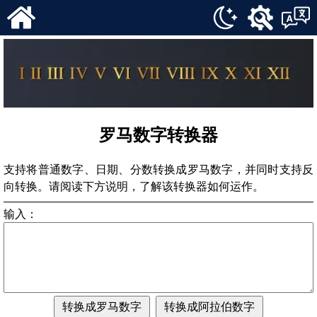
Převodník římských číslic (Čeština)
排列计算器
Romertal omregner (Dansk)
组合计算器
Umwandler für römische Zahlen (Deutsch)
罗马数字转换器
Roman Numeral Converter (English)
阶乘计算器
Conversor de números romanos (Español)
罗马数字转换器
Convertisseur de chiffres romains (Français)
Convertitore di numeri romani (Italiano)
支持将普通数字、日期、分数转换成罗马数字，并同时支持反
Romeinse cijfer­converter (Nederlands)
向转换。请阅读下方说明，了解该转换器如何运作。
Kalkulator liczb rzymskich (Polski)
输入：
Конвертер римских цифр (Русский)
Omvandlare för romerska siffror (Svenska)
Romen Rakamları Dönüştürücü (Türkçe)
罗马数字转换器（中文）
转换成罗马数字
转换成阿拉伯数字