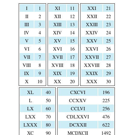
I
1
XI
11
XXI
21
II
2
XII
12
XXII
22
III
3
XIII
13
XXIII
23
IV
4
XIV
14
XXIV
24
V
5
XV
15
XXV
25
VI
6
XVI
16
XXVI
26
VII
7
XVII
17
XXVII
27
VIII
8
XVIII
18
XXVIII
28
IX
9
XIX
19
XXIX
29
X
10
XX
20
XXX
30
XL
40
CXCVI
196
L
50
CCXXV
225
LX
60
CCLVI
256
LXX
70
CDLXXVI
476
LXXX
80
DCXXII
622
XC
90
MCDXCII
1492