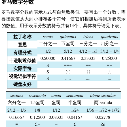
罗马数字分数
罗马数字分数的表示方式与自然数类似：要写出一个分数，需
要按数值从大到小排布各个符号，使它们相加后得到所要表示
的数值。用于表示分数的符号共有14个，具体符号请见下表。
拉丁名称
semis
quincunx
triens
quadrans
二分之一
五盎司
三分之一
四分之一
意思
1/2
5/12
4/12 = 1/3
3/12 = 1/4
有理分式
0.50000
0.41667
0.33333
0.25000
十进制近似值
S
𐆐𐆐𐆑
𐆐𐆐
𐆐𐆑
实际字符
S
⁙
∷
∴
视觉近似字符
S
.....
....
...
键盘友好
sextans
sescuncia
uncia
semuncia
binae sextulae
六分之一
1.5盎司
盎司
半盎司
两 sextula
2/12 = 1/6
1/8
1/12
1/24
1/36 = 1/72 + 1/72
0.16667
0.12500
0.08333
0.04167
0.02778
𐆐
𐆒𐆑
𐆑
𐆒
𐆓𐆓