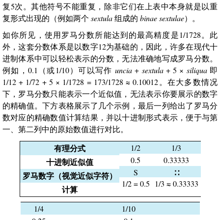
复5次。其他符号不能重复，除非它们在上表中本身就是以重
复形式出现的（例如两个
sextula
组成的
binae sextulae
）。
如你所见，使用罗马分数所能达到的最高精度是1/1728。此
外，这套分数体系是以数字12为基础的，因此，许多在现代十
进制体系中可以轻松表示的分数，无法准确地写成罗马分数。
例如，0.1（或1/10）可以写作
uncia
+
sextula
+ 5 ×
siliqua
即
1/12 + 1/72 + 5 × 1/1728 = 173/1728 ≈ 0.10012。在大多数情况
下，罗马分数只能表示一个近似值，无法表示你要展示的数字
的精确值。下方表格展示了几个示例，最后一列给出了罗马分
数对应的精确数值计算结果，并以十进制形式表示，便于与第
一、第二列中的原始数值进行对比。
有理分式
1/2
1/3
0.5
0.33333
十进制近似值
S
∷
罗马数字（视觉近似字符）
1/2 = 0.5
1/3 ≈ 0.33333
计算
1/4
1/10