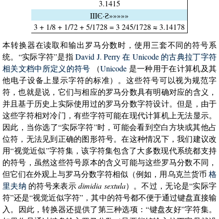
3.1415
IIIЄ·Ƨ»»»»»
3 + 1/8 + 1/72 + 5/1728 = 3 245/1728 ≈ 3.14178
本转换器在读取和输出罗马分数时，使用三套不同的符号系
统。“实际字符”是指
David J. Perry 在 Unicode 的古典拉丁字符
相关文档中所定义的符号
（
Unicode
是一种用于在计算机及其
他电子设备上显示字符的标准）。这些符号可以视为规范字
符，也就是说，它们与相应的罗马分数具有明确对应的含义，
并且基于历史上实际使用过的罗马分数字符设计。但是，由于
这些字符相对冷门，有些字符可能在现代计算机上无法显示。
因此，当你选了“实际字符”时，可能会看到空白方块或其他占
位符，无法见到正确的图形符号。在这种情况下，我们建议改
用“视觉近似”字符集，该字符集包含了大多数现代系统都支持
的符号，虽然这些符号原本的含义可能与这些罗马分数不同，
但它们在外观上与罗马分数字符相似（例如，用乌克兰货币
格
里夫纳
的符号来表示
dimidia sextula
）。不过，无论是“实际字
符”还是“视觉近似字符”，其中的符号都不便于通过键盘直接输
入。因此，转换器还提供了第三种选项：“键盘友好”字符集。